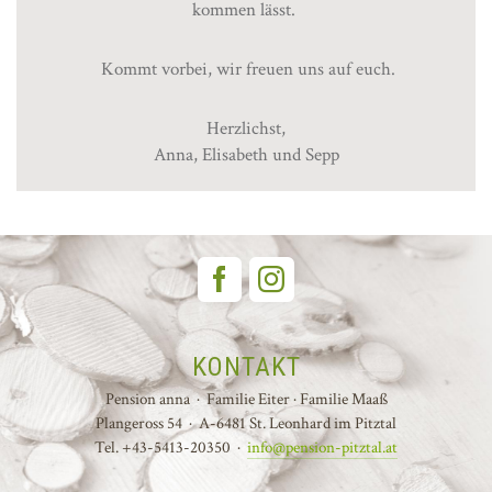
kommen lässt.
Kommt vorbei, wir freuen uns auf euch.
Herzlichst,
Anna, Elisabeth und Sepp
KONTAKT
Pension anna · Familie Eiter · Familie Maaß
Plangeross 54 · A-6481 St. Leonhard im Pitztal
Tel. +43-5413-20350 ·
info@pension-pitztal.at